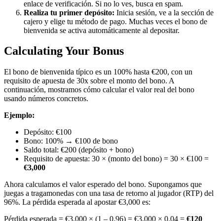
enlace de verificación. Si no lo ves, busca en spam.
Realiza tu primer depósito:
Inicia sesión, ve a la sección de
cajero y elige tu método de pago. Muchas veces el bono de
bienvenida se activa automáticamente al depositar.
Calculating Your Bonus
El bono de bienvenida típico es un 100% hasta €200, con un
requisito de apuesta de 30x sobre el monto del bono. A
continuación, mostramos cómo calcular el valor real del bono
usando números concretos.
Ejemplo:
Depósito: €100
Bono: 100% → €100 de bono
Saldo total: €200 (depósito + bono)
Requisito de apuesta: 30 × (monto del bono) = 30 × €100 =
€3,000
Ahora calculamos el valor esperado del bono. Supongamos que
juegas a tragamonedas con una tasa de retorno al jugador (RTP) del
96%. La pérdida esperada al apostar €3,000 es:
Pérdida esperada = €3,000 × (1 – 0.96) = €3,000 × 0.04 =
€120