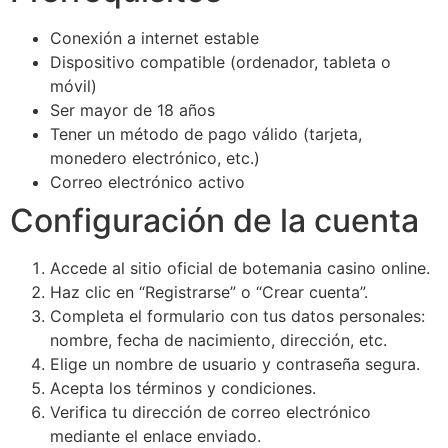
Conexión a internet estable
Dispositivo compatible (ordenador, tableta o
móvil)
Ser mayor de 18 años
Tener un método de pago válido (tarjeta,
monedero electrónico, etc.)
Correo electrónico activo
Configuración de la cuenta
Accede al sitio oficial de botemania casino online.
Haz clic en “Registrarse” o “Crear cuenta”.
Completa el formulario con tus datos personales:
nombre, fecha de nacimiento, dirección, etc.
Elige un nombre de usuario y contraseña segura.
Acepta los términos y condiciones.
Verifica tu dirección de correo electrónico
mediante el enlace enviado.