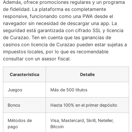
Además, ofrece promociones regulares y un programa
de fidelidad. La plataforma es completamente
responsive, funcionando como una PWA desde el
navegador sin necesidad de descargar una app. La
seguridad está garantizada con cifrado SSL y licencia
de Curazao. Ten en cuenta que las ganancias de
casinos con licencia de Curazao pueden estar sujetas a
impuestos locales, por lo que es recomendable
consultar con un asesor fiscal.
Característica
Detalle
Juegos
Más de 500 títulos
Bonos
Hasta 100% en el primer depósito
Métodos de
Visa, Mastercard, Skrill, Neteller,
pago
Bitcoin