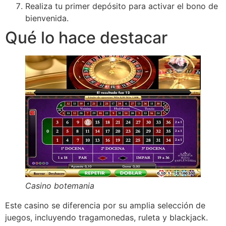
Realiza tu primer depósito para activar el bono de
bienvenida.
Qué lo hace destacar
Casino botemania
Este casino se diferencia por su amplia selección de
juegos, incluyendo tragamonedas, ruleta y blackjack.