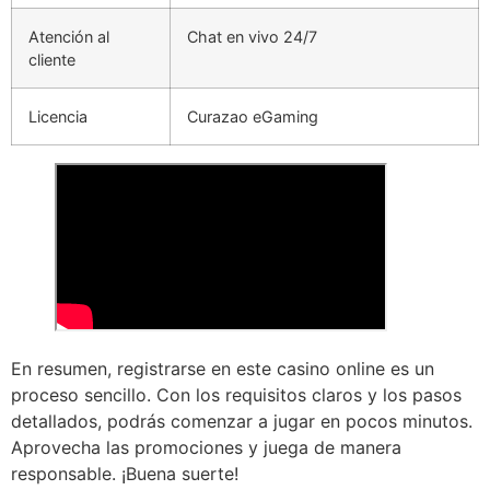
Atención al
Chat en vivo 24/7
cliente
Licencia
Curazao eGaming
En resumen, registrarse en este casino online es un
proceso sencillo. Con los requisitos claros y los pasos
detallados, podrás comenzar a jugar en pocos minutos.
Aprovecha las promociones y juega de manera
responsable. ¡Buena suerte!